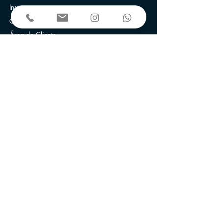
Instagram
Contato
Área do Cliente
Fale conosco
SHN Quadra 1 Bloco A sala 225 |
Le Quartier Hotel & Bureau | Brasília-DF
E-mail:
contato@maltaimoveis.com
Telefone:
+55 (61) 3256-3400
Anunciamos nos portais: