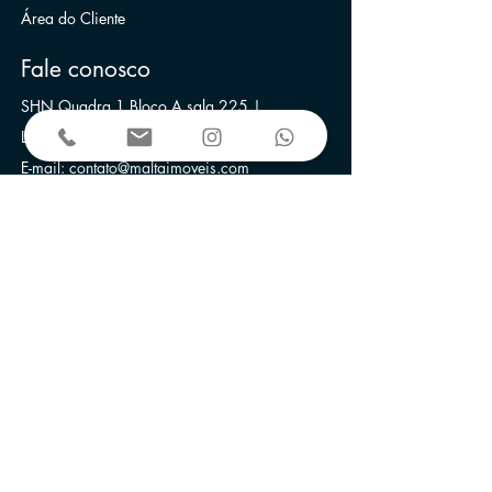
Área do Cliente
Fale conosco
SHN Quadra 1 Bloco A sala 225 |
Le Quartier Hotel & Bureau | Brasília-DF
E-mail:
contato@maltaimoveis.com
Telefone:
+55 (61) 3256-3400
Anunciamos nos portais:
Associada ao: