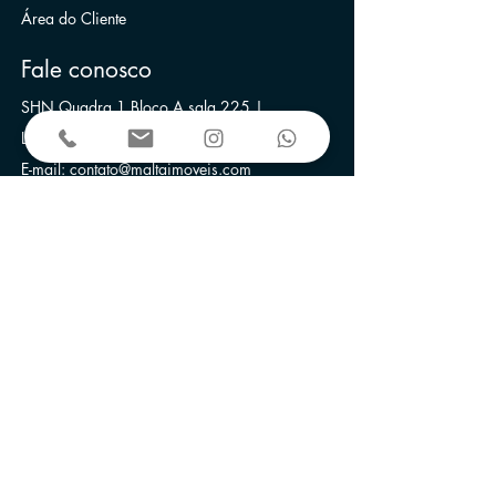
Área do Cliente
Fale conosco
SHN Quadra 1 Bloco A sala 225 |
Le Quartier Hotel & Bureau | Brasília-DF
E-mail:
contato@maltaimoveis.com
Telefone:
+55 (61) 3256-3400
Anunciamos nos portais:
Associada ao: