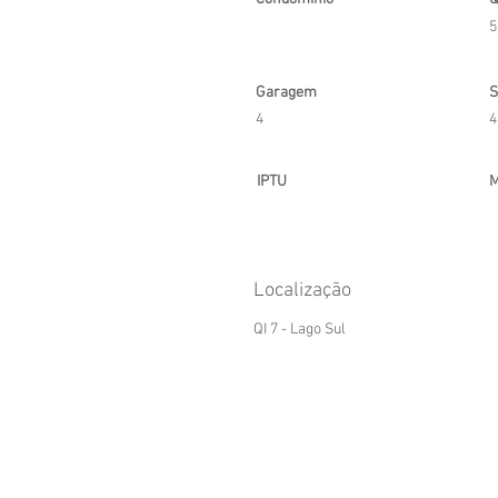
5
Garagem
S
4
4
IPTU
M
Localização
QI 7 - Lago Sul