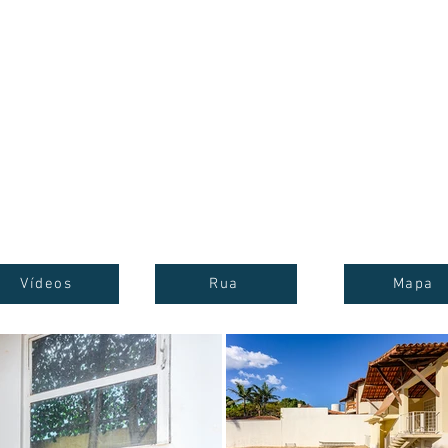
os
Sobre
Indique e Ganhe
Contato
Trabalhe Co
Vídeos
Rua
Mapa