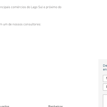
incipais comércios do Lago Sul e próximo do
om um de nossos consultores:
De
en
uartos
Banheiros