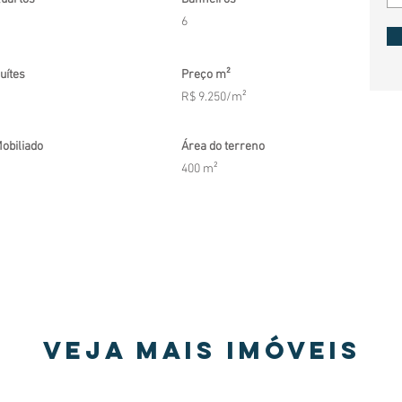
6
uítes
Preço m²
R$ 9.250/m²
obiliado
Área do terreno
400 m²
Veja mais imóveis